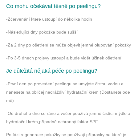
Co mohu očekávat těsně po peelingu?
-Zčervenání které ustoupí do několika hodin
-Následující dny pokožka bude sušší
-Za 2 dny po ošetření se může objevit jemné olupování pokožky
-Po 3-5 dnech projevy ustoupí a bude vidět účinek ošetření
Je důležitá nějaká péče po peelingu?
-První den po provedení peelingu se umyjete čistou vodou a
nanesete na obličej nedráždiví hydratační krém (Dostanete ode
mě)
-Od druhého dne se ráno a večer používá jemné čistící mýdlo a
hydratační krém,
případně ochranný faktor SPF.
Po fázi regenerace pokožky se používají přípravky na které je