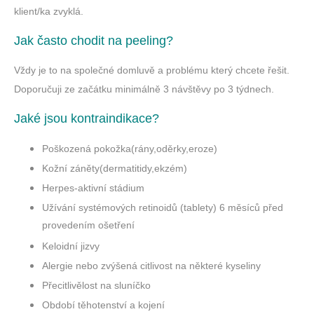
klient/ka zvyklá.
Jak často chodit na peeling?
Vždy je to na společné domluvě a problému který chcete řešit.
Doporučuji ze začátku minimálně 3 návštěvy po 3 týdnech.
Jaké jsou kontraindikace?
Poškozená pokožka(rány,oděrky,eroze)
Kožní záněty(dermatitidy,ekzém)
Herpes-aktivní stádium
Užívání systémových retinoidů (tablety) 6 měsíců před
provedením ošetření
Keloidní jizvy
Alergie nebo zvýšená citlivost na některé kyseliny
Přecitlivělost na sluníčko
Období těhotenství a kojení